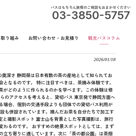
バスはもちろん旅程のご相談もおまかせください
03-3850-5757
の取り組み
お問い合わせ・お見積り
観光バスコラム
適ルートと予約のコツ
2026/01/18
化の奥深さ 静岡県は日本有数の茶の産地として知られてお
会となるのです。 特に注目すべきは、茶摘み体験です。
茶がどのように作られるのかを学べます。この体験は修
らのアクセスを考えると、貸切バス 東京発で静岡方面へ
る場合、個別の交通手段よりも団体での貸切バス利用が
施設も併設されています。摘んだお茶を自分たちで加工す
選定と撮影スポット 富士山を背景とした写真撮影は、旅行
変わるのです。 おすすめの絶景スポットとしては、まず
の立ち寄りに適しています。次に「茶の都公園」は茶畑