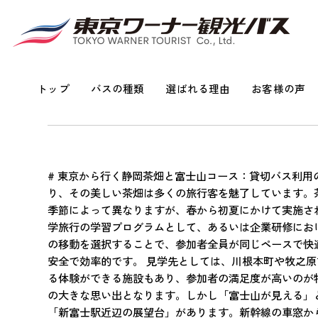
東京ワーナー観光 株式会社 HOME
>
観光バスコラム
>
東京発・静岡茶畑
トップ
バスの種類
選ばれる理由
お客様の声
東京発・静岡茶畑と
# 東京から行く静岡茶畑と富士山コース：貸切バス利用の
り、その美しい茶畑は多くの旅行客を魅了しています。
季節によって異なりますが、春から初夏にかけて実施さ
学旅行の学習プログラムとして、あるいは企業研修にお
の移動を選択することで、参加者全員が同じペースで快
安全で効率的です。 見学先としては、川根本町や牧之
る体験ができる施設もあり、参加者の満足度が高いのが特
の大きな思い出となります。しかし「富士山が見える」
「新富士駅近辺の展望台」があります。新幹線の車窓か