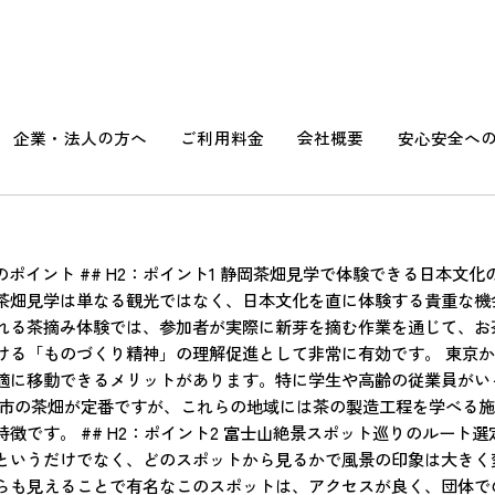
と富士山を巡る貸切バス旅行｜団体向け最適ルートと予約のコツ
企業・法人の方へ
ご利用料金
会社概要
安心安全へ
富士山を巡る貸切バス旅行｜団体向け最
ポイント ## H2：ポイント1 静岡茶畑見学で体験できる日本文
茶畑見学は単なる観光ではなく、日本文化を直に体験する貴重な機
れる茶摘み体験では、参加者が実際に新芽を摘む作業を通じて、お
ける「ものづくり精神」の理解促進として非常に有効です。 東京か
適に移動できるメリットがあります。特に学生や高齢の従業員がい
原市の茶畑が定番ですが、これらの地域には茶の製造工程を学べる
徴です。 ## H2：ポイント2 富士山絶景スポット巡りのルート
というだけでなく、どのスポットから見るかで風景の印象は大きく
らも見えることで有名なこのスポットは、アクセスが良く、団体で