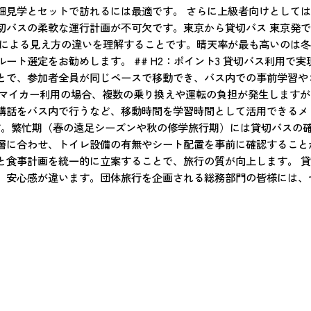
畑見学とセットで訪れるには最適です。 さらに上級者向けとして
切バスの柔軟な運行計画が不可欠です。東京から貸切バス 東京発
節による見え方の違いを理解することです。晴天率が最も高いのは
ート選定をお勧めします。 ## H2：ポイント3 貸切バス利用で
とで、参加者全員が同じペースで移動でき、バス内での事前学習や
車やマイカー利用の場合、複数の乗り換えや運転の負担が発生しますが、
講話をバス内で行うなど、移動時間を学習時間として活用できるメ
す。繁忙期（春の遠足シーズンや秋の修学旅行期）には貸切バスの確
層に合わせ、トイレ設備の有無やシート配置を事前に確認すること
と食事計画を統一的に立案することで、旅行の質が向上します。 
、安心感が違います。団体旅行を企画される総務部門の皆様には、