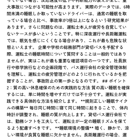
っていない場合、反応速度の低下や判断能力の衰えが生じ、重
大事故につながる可能性が高まります。 実際のデータでは、6時
間未満の睡眠しか取っていないドライバーは、通常の睡眠を取
っている場合と比べ、事故率が3倍以上になるという研究結果が
あります。さらに問題なのは、運転士本人が疲労を自覚してい
ないケースが多いということです。特に深夜運行や長距離運転
では、眠気を感じにくくなる場合があり、これが最も危険な状
態といえます。 企業や学校の総務部門が貸切バスを手配する
際、運転士の睡眠時間について質問することは一般的ではあり
ませんが、実はこれが最も重要な確認項目の一つです。社員旅
行や修学旅行などの企画段階で、バス運行会社の安全管理体制
を理解し、運転士の疲労管理がどのように行われているかを把
握することが、事故防止の第一歩となるのです。 ## ポイント
2：質の高い休息確保のための実践的な方法 質の高い睡眠を確保
するには、単に時間を増やすだけでは不十分です。運転士が実
践できる具体的な方法を紹介します。 **規則正しい睡眠サイク
ルの構築** 毎日同じ時間に寝て同じ時間に起きることで、体内
時計が調整され、睡眠の質が向上します。貸切バス運行会社で
は、勤務シフトを工夫して、運転士が一定の睡眠リズムを保て
るよう配慮すべきです。 **睡眠環境の整備** 暗く、静かで、涼
しい環境が良質な睡眠に欠かせません。長距離運行の場合、運