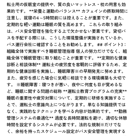
転士用の仮眠室の提供や、質の良いマットレス・枕の用意も効
果的です。 **栄養と運動のバランス** カフェインの摂取時間に
注意し、就寝の4～5時間前には控えることが重要です。また、
定期的な軽い運動は睡眠の質を高めます。 これらの取り組み
は、バス安全管理を強化する上で欠かせない要素です。貸切バ
スを手配する際には、こうした環境整備が実施されているか、
バス運行会社に確認することをお勧めします。 ## ポイント3：
組織全体で実施すべき睡眠管理指導 個人の努力だけでなく、組
織全体で睡眠管理に取り組むことが重要です。 **定期的な健康
診断と相談体制** 運転士の疲労度を客観的に評価するため、定
期的な健康診断を実施し、睡眠障害※の早期発見に努めます。
また、疲労を感じた場合に気軽に相談できる環境構築も大切で
す。 ※睡眠障害：寝つきが悪い、夜中に何度も目が覚めるな
ど、睡眠に関する問題の総称 **運転士教育プログラムの充実**
睡眠の重要性や疲労対策について、定期的に研修を実施するこ
とで、運転士の意識向上につながります。単なる知識提供では
なく、実践的なテクニックを学べる内容が効果的です。 **勤務
管理システムの最適化** 過度な長時間運転を避け、適切な休憩
時間を設定するシステムが必要です。法的な規制※だけでな
く、余裕を持ったスケジュール設定がバス安全管理を実現する