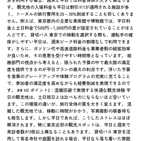
京を利用する場合、週末と平日では料金体系が大きく異なりま
す。 観光地の入場料金も平日は割引※1が適用される施設が多
く、トータルの旅行費用を20～30%削減することも珍しくありま
せん。例えば、東京都内の主要な美術館や博物館では、平日料
金と土日料金で500円～1,000円の差が設定されていることがほと
んどです。 貸切バス 東京での移動を選択する際も、運転手の確
保がしやすい平日は、週末ピーク料金の割増なしで利用できま
す。さらに、ガソリン代や高速道路料金も事業者側の経営効率
が良いため、その恩恵を受けやすい時間帯となっています。 総
務部門の視点から考えると、限られた予算の中で最大限の満足
度を提供できるのが平日プランの最大の利点です。浮いた予算
を食事のグレードアップや体験プログラムの充実に充てること
で、参加者の満足度を高めながらも経費削減を実現できるので
す。 ## H2 ポイント2：混雑回避で実現する快適な観光体験 平
日の観光地は、土日祝日とは比べものにならないほど空いてい
ます。この環境の違いが、旅行全体の質を大きく変えます。 混
雑した観光地では、移動に時間がかかり、写真撮影の順番待ち
も発生します。しかし平日であれば、こうしたストレスはほぼ
解消されます。特に東京近郊の観光スポットは、平日と週末で
来訪者数が3倍以上異なることもあります。 貸切バス 東京を活
用して有名寺社や庭園を訪れる場合、平日なら落ち着いた雰囲