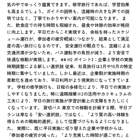
気の中でゆっくり鑑賞できます。修学旅行であれば、学習効果
も高まるでしょう。ガイドの説明も、混雑時の大きな声での説
明ではなく、丁寧でわかりやすい案内が可能になります。 ま
た、飲食店での待ち時間も短縮され、昼食や休憩の効率が格段
に向上します。平日だからこそ実現する、余裕を持ったスケジ
ュール運行が、参加者の疲労軽減につながり、結果として満足
度の高い旅行になるのです。 安全運行の観点でも、混雑による
交通渋滞が少ないため、バス運転手の負担が減り、より安全で
快適な移動が実現します。 ## H2 ポイント3：企業と学校の実施
時期調整による新しい選択肢 従来、社員旅行は3月や10月の特定
時期に集中していました。しかし最近は、企業側が実施時期の
柔軟化を進めており、平日利用がより現実的になってきていま
す。 学校の修学旅行も、日程の多様化により、平日での実施が
しやすくなりました。特に遠隔授業※2の活用やカリキュラムの
工夫により、平日の旅行実施が学習計画上の支障をきたしにく
くなっています。 貸切バス 東京での移動を計画する際、平日プ
ランは単なる「安い選択肢」ではなく、「より質の高い体験を
得るための戦略的選択」として位置づけられるようになりまし
た。 実際に、既に平日実施に切り替えた企業や学校からは、
「参加者の疲労が減った」「より充実した時間が過ごせた」と